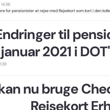
. 14:36
gere for pensionister at rejse med Rejsekort som kort i den kolle
ndringer til pensio
januar 2021 i DO
11:28
kan nu bruge Che
Rejsekort Er