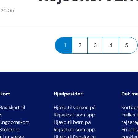
. 20:05
1
2
3
4
5
 kort
Hjælpesider:
Det m
Basiskort til
Hjælp til voksen på
Kortbe
v
Rejsekort som app
Fælles
 Ungdomskort
Hjælp til børn på
rejsere
 Skolekort
Rejsekort som app
Privatl
til at vælge
Hjælp til Pensionist
cookiep