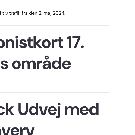
ktiv trafik fra den 2. maj 2024.
nistkort 17.
T's område
ck Udvej med
hverv