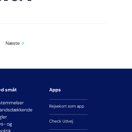
Næste
ed småt
Apps
stemmelser
Rejsekort som app
 landsdækkende
gler
Check Udvej
ivs- og
olitik