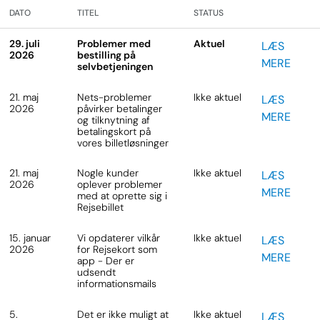
DATO
TITEL
STATUS
29. juli
Problemer med
Aktuel
LÆS
2026
bestilling på
MERE
selvbetjeningen
21. maj
Nets-problemer
Ikke aktuel
LÆS
2026
påvirker betalinger
MERE
og tilknytning af
betalingskort på
vores billetløsninger
21. maj
Nogle kunder
Ikke aktuel
LÆS
2026
oplever problemer
MERE
med at oprette sig i
Rejsebillet
15. januar
Vi opdaterer vilkår
Ikke aktuel
LÆS
2026
for Rejsekort som
MERE
app - Der er
udsendt
informationsmails
5.
Det er ikke muligt at
Ikke aktuel
LÆS