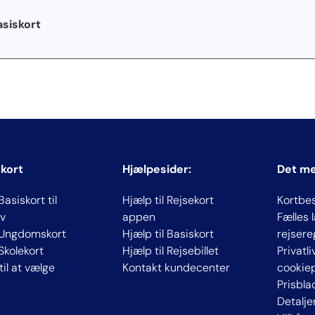
asiskort
 kort
Hjælpesider:
Det m
Basiskort til
Hjælp til Rejsekort
Kortbe
v
appen
Fælles
 Ungdomskort
Hjælp til Basiskort
rejsere
 Skolekort
Hjælp til Rejsebillet
Privatl
til at vælge
Kontakt kundecenter
cookiep
Prisbla
Detalje