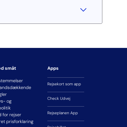
ed småt
Apps
stemmelser
Rejsekort som app
 landsdækkende
gler
Check Udvej
ivs- og
olitik
Rejseplanen App
d for rejser
ret prisforklaring