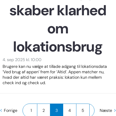
skaber klarhed
om
lokationsbrug
4. sep 2025 kl. 10:00
Brugere kan nu vælge at tillade adgang til lokationsdata
’Ved brug af appen’ frem for ’Altid’. Appen matcher nu,
hvad der altid har været praksis: lokation kun mellem
check ind og check ud.
Forrige
1
2
3
4
5
…
Næste
12