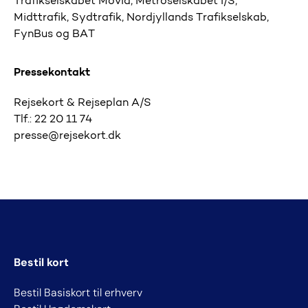
Trafikselskabet Movia, Metroselskabet I/S,
Midttrafik, Sydtrafik, Nordjyllands Trafikselskab,
FynBus og BAT
Pressekontakt
Rejsekort & Rejseplan A/S
Tlf.: 22 20 11 74
presse@rejsekort.dk
Bestil kort
Bestil Basiskort til erhverv