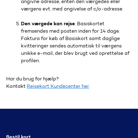
angivn
e
adresse
, enten den værgedes eller
værgens
evt.
med angivelse af
c/o-adresse
.
Den værgede
kan rejse
.
Basiskortet
fremsendes med posten
inden for 14 dage.
F
aktura
for køb af Basiskort samt
daglige
kvitteringer
sendes
automatisk
til værgens
unikke
e-mail
, der blev brugt ved oprettelse af
profilen.
Har du brug for hjælp?
Kontakt
Rejsekort Kundecenter her
.
Bestil kort