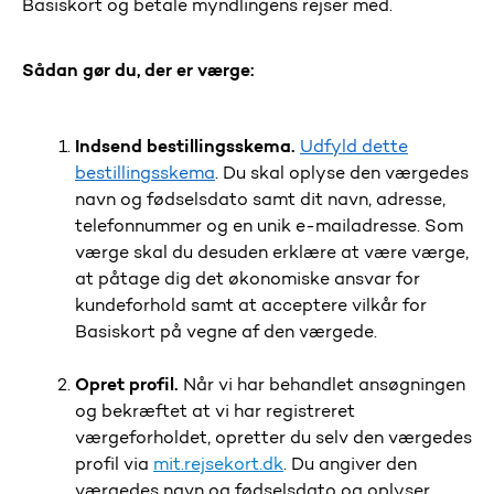
Basiskort og betale myndlingens rejser med.
Sådan gør du
, der er værge
:
Indsend
bestillingsskema.
Udfyld
dette
bestillingsskema
.
Du skal oplyse den værgedes
navn
og fødselsdato
samt
dit
navn, adresse,
telefonnummer
og
en
unik e-mailadresse
.
Som
værge skal du desuden
erklære at være værge,
at
påtage
dig
det økonomiske
ansvar
for
kundeforhold samt at acceptere
vilkår for
Basiskort på vegne af
den værgede
.
Opret profil
.
Når vi har behandlet ansøgningen
og bekræftet at vi har registreret
værgeforholdet,
opretter du selv den værgedes
pro
fil
via
mit.rejsekort.dk
. Du angiver den
værgedes
navn og fødselsdato
og
oplyser