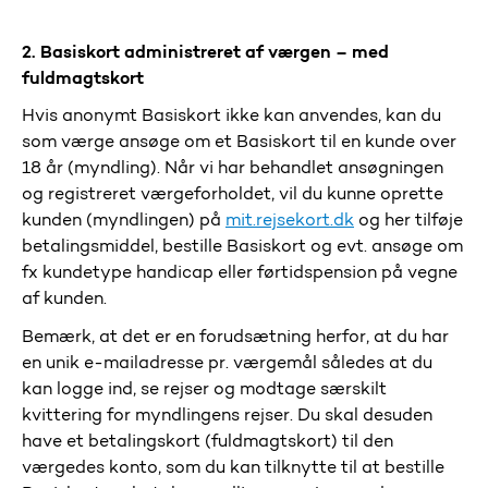
2.
Basiskort
administreret af værgen
– med
fuldmagtskort
Hvis anonymt Basiskort ikke kan anvendes, kan
du
som
værge ansøge
om et
Basiskort til en
kunde
over
18 år
(myndling)
.
Når vi har
behandlet ansøgningen
og registreret værgeforholdet
, vil du kunne oprette
kunden
(myndlingen)
på
mit.rejsekort.dk
og her
tilføje
betalingsmiddel, bestille Basiskort og evt. ansøge om
fx kundetype handicap eller førtidspension på vegne
af kunden.
Bemærk
, at det er en forudsætning
herfor
, at du har
en unik e-mailadresse pr. værgemål s
å
ledes at
du
kan logge ind, se rejser og modtage særskilt
kvittering for myndlingens rejser.
Du skal desuden
have et betalingskort (fuldmagtskort)
til den
værgedes konto
, som du kan tilknytte til at bestille