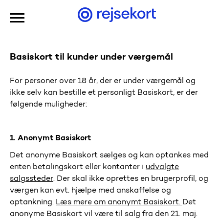
Gå til hovedindhold
Basiskort til kunder under værgemål
For p
ersoner over 18 år, der er
under værgemål
og
ikke selv kan
bestille et personligt Basiskort
,
er der
følgende muligheder:
1.
Anonymt
Basiskort
D
et anonym
e
Basiskort
sælges og kan
optanke
s
med
enten
betalingskort eller
kontanter i
udvalgte
salgssteder
.
Der skal ikke oprettes en brugerprofil
, og
værgen kan evt. hjælpe med anskaffelse og
optankning.
Læs mere
om anonymt Basiskort
.
Det
anonyme Basiskort
vil være til salg fra
den 21
. maj.